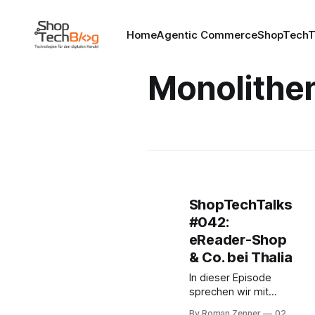
Home
Agentic Commerce
ShopTechT
Monolithe
ShopTechTalks
#042:
eReader-Shop
& Co. bei Thalia
In dieser Episode
sprechen wir mit
Markus Gruber und
By Roman Zenner
02