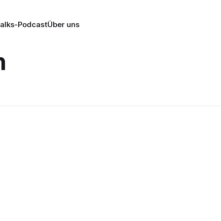
alks-Podcast
Über uns
n