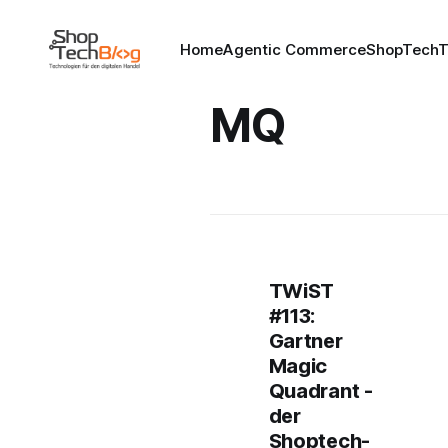
Home
Agentic Commerce
ShopTechT
MQ
TWiST
#113:
Gartner
Magic
Quadrant -
der
Shoptech-