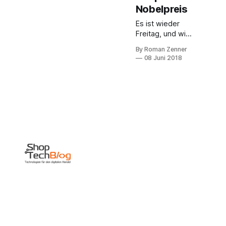
Nobelpreis
Es ist wieder
Freitag, und wir
sollten über die
By Roman Zenner
Shoptech-
08 Juni 2018
Woche reden.
Denn in den
letzten Tagen
ist mit dem
Gartner Magic
Quadrant for
Digital
Commerce
quasi der
Nobelpreis für
E-Commerce-
Plattformen
vergeben
worden.
Insgesamt
verteilen sich 18
Anbieter auf die