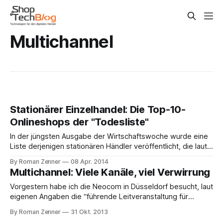
Multichannel
Stationärer Einzelhandel: Die Top-10-
Onlineshops der "Todesliste"
In der jüngsten Ausgabe der Wirtschaftswoche wurde eine
Liste derjenigen stationären Händler veröffentlicht, die laut
Ansicht des Münchener Beratungsunternehmens Dr.
By Roman Zenner
08 Apr. 2014
Wieselhuber & Partner vom Onlinehandel besonders
Multichannel: Viele Kanäle, viel Verwirrung
bedroht sind. Abgesehen von den strategischen bzw.
wirtschaftlichen Implikationen, die unter anderem bei
Vorgestern habe ich die Neocom in Düsseldorf besucht, laut
Exciting Commerce diskutiert wurden, wollen wir uns an
eigenen Angaben die “führende Leitveranstaltung für
dieser Stelle ansehen,
Multichannel-Handel und E-Commerce in Deutschland und
By Roman Zenner
31 Okt. 2013
Europa”. Was den Charakter der Messe anging, habe ich mir