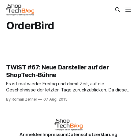
OrderBird
TWiST #67: Neue Darsteller auf der
ShopTech-Bühne
Es ist mal wieder Freitag und damit Zeit, auf die
Geschehnisse der letzten Tage zurückzublicken. Da diese
kleine, feine Kolumne letzte Woche urlaubsbedingt
By Roman Zenner
07 Aug. 2015
aussetzen musste, rücken gleich zwei Wochen in den
Fokus. Spannendes tut sich derzeit auf dem
Shoptechnologie-Markt. Zwei neue Anbieter sind allem
Anschein nach kurz davor, ihre
Anmelden
Impressum
Datenschutzerklärung