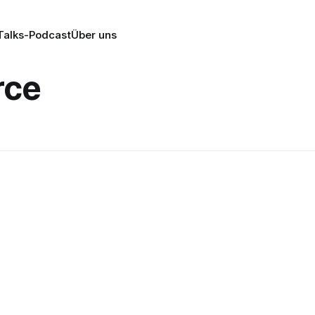
alks-Podcast
Über uns
ce