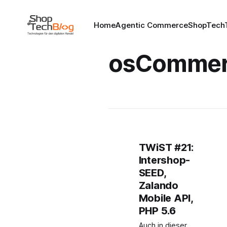
Home
Agentic Commerce
ShopTechT
osCommer
TWiST #21:
Intershop-
SEED,
Zalando
Mobile API,
PHP 5.6
Auch in dieser