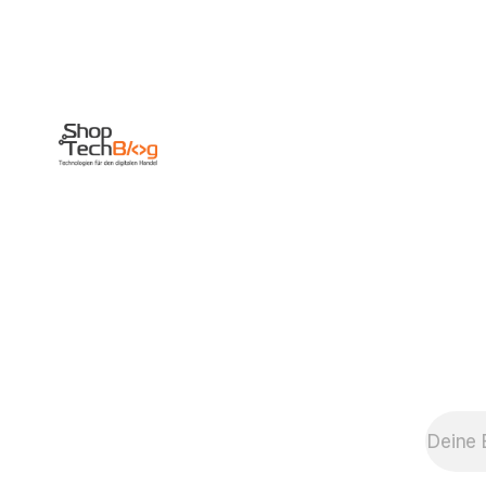
in der
Shoptechnologie-
Welt gegeben
hat. Magento: Die
Magento-
Community plant
für das nächste
Jahr eine
Magento
Unconference. An
den Planungen
maßgeblich
beteiligt sind
unter anderem
Rico Neitzel,
Magento
Community
Manager
Deutschland und
Fabian
Blechschmidt,
bekannter