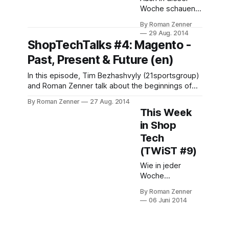
Woche schauen
wir uns an, was
By Roman Zenner
die Welt der
29 Aug. 2014
Shop-
ShopTechTalks #4: Magento -
Technologie in
Past, Present & Future (en)
den letzten
Tagen bewegt
In this episode, Tim Bezhashvyly (21sportsgroup)
hat. Vor einigen
and Roman Zenner talk about the beginnings of
Tagen habe ich
Magento, how it developed (especially since it
zusammen Tim
By Roman Zenner
27 Aug. 2014
has been acquired by eBay) and what its future
Bezhashvyly eine
This Week
could look like. They also discuss Tim's
Podcast-Episode
in Shop
controversial presentation The Harsh Truth of
zum Thema
Tech
Magento Enterprise at this year&
Magento - Past,
(TWiST #9)
Present & Future
aufgenommen.
Wie in jeder
Darin besprechen
Woche
wir unter
beleuchten wir
By Roman Zenner
anderem, wie
auch am heutigen
06 Juni 2014
Magento sich in
Freitag wieder,
den vergangenen
welche
Entwicklungen es