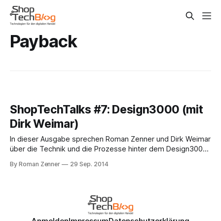
Payback
ShopTechTalks #7: Design3000 (mit
Dirk Weimar)
In dieser Ausgabe sprechen Roman Zenner und Dirk Weimar
über die Technik und die Prozesse hinter dem Design3000-
Onlineshop, der jüngst den Shop-Usability-Award in der
By Roman Zenner
29 Sep. 2014
Kategorie "Möbel & Wohnen" gewonnen hat. Dirk Weimar
berichtet über die kontinuierliche Weiterentwicklung des auf
OXID EE basierenden Shops für Geschenke
Anmelden
Impressum
Datenschutzerklärung