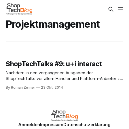
Projektmanagement
ShopTechTalks #9: u+i interact
Nachdem in den vergangenen Ausgaben der
ShopTechTalks vor allem Händler und Plattform-Anbieter zu
Wort kamen, wechseln wir in der aktuellen Ausgabe die
By Roman Zenner
23 Okt. 2014
Perspektive und schauen durch die Agenturbrille: Lasse
Rheingans, Geschäftsführer von u+i interact (Bielefeld,
Münster) und Roman Zenner sprechen unter anderem über
die Frage, bei welchen Kunden
Anmelden
Impressum
Datenschutzerklärung