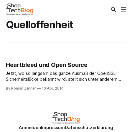
Quelloffenheit
Heartbleed und Open Source
Jetzt, wo so langsam das ganze Ausmaß der OpenSSL-
Sicherheitslücke bekannt wird, stellt sich unter anderem
auch die Frage, in welchem Licht das die Grundidee der
By Roman Zenner
10 Apr. 2014
Quelloffenheit von Programmcode erscheinen lässt. Da wir
in der Vergangenheit größtenteils mit OpenSource-
Software - allen voran Magento, OXID eShop und Shopware
in den jeweiligen
Anmelden
Impressum
Datenschutzerklärung