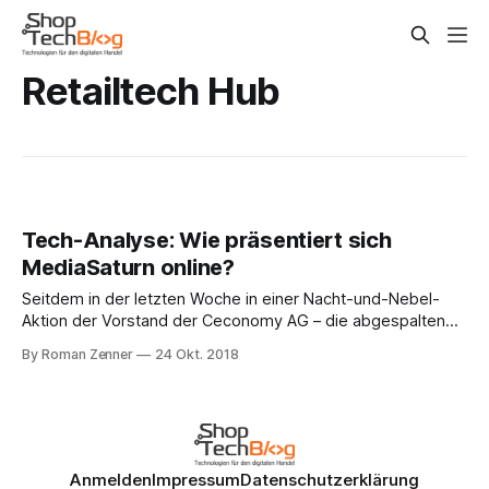
Retailtech Hub
Tech-Analyse: Wie präsentiert sich
MediaSaturn online?
Seitdem in der letzten Woche in einer Nacht-und-Nebel-
Aktion der Vorstand der Ceconomy AG – die abgespaltene
Elektronikabteilung der Metro AG – freigestellt wurde,
By Roman Zenner
24 Okt. 2018
stehen die Marken MediaMarkt und Saturn stark in der Kritik.
Europas größter Elektronikhändler tut sich schwer mit
seinen Online-Geschäften – Grund genug für uns, die
Technologie
Anmelden
Impressum
Datenschutzerklärung