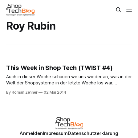
Roy Rubin
This Week in Shop Tech (TWIST #4)
Auch in dieser Woche schauen wir uns wieder an, was in der
Welt der Shopsysteme in der letzte Woche los war.
Zweifellos gehört diesbezüglich eine Personalie zu den
By Roman Zenner
02 Mai 2014
interessantesten Entwicklungen. Roy Rubin, Mitgründer von
Magento, gab gestern im offiziellen Firmen-Blog bekannt,
dass er seine Position als COO bei Magento
Anmelden
Impressum
Datenschutzerklärung