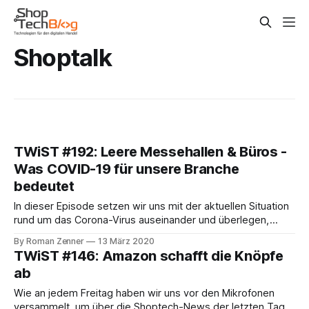
Shoptalk
TWiST #192: Leere Messehallen & Büros -
Was COVID-19 für unsere Branche
bedeutet
In dieser Episode setzen wir uns mit der aktuellen Situation
rund um das Corona-Virus auseinander und überlegen,
welche Auswirkungen sie mittel- und langfristig für den
By Roman Zenner
13 März 2020
Handel haben könnte. Hier eine kurze, nicht erschöpfende
TWiST #146: Amazon schafft die Knöpfe
Liste von Dingen, die in dieser Woche geschehen sind: * Die
ab
IWE wurde (bereits letzte Woche und
Wie an jedem Freitag haben wir uns vor den Mikrofonen
versammelt, um über die Shoptech-News der letzten Tage