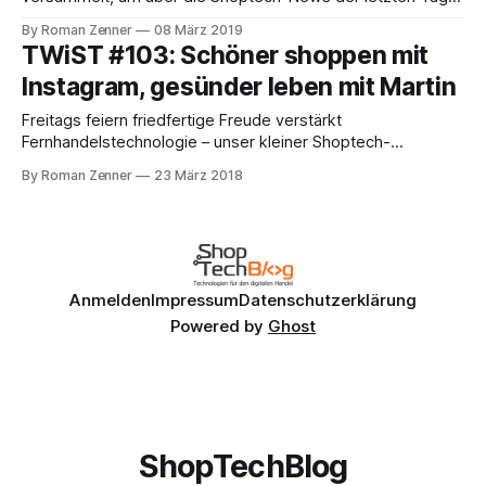
zu berichten. Aufgefallen ist uns zum Beispiel, dass Amazon
By Roman Zenner
08 März 2019
seine Dash-Buttons vom Markt nimmt. Ihr kennt sie
TWiST #103: Schöner shoppen mit
sicherlich, kleine selbstklebende, mit dem WLAN verbunde
Instagram, gesünder leben mit Martin
Plastikknöpfe, über die man auf die
Freitags feiern friedfertige Freude verstärkt
Fernhandelstechnologie – unser kleiner Shoptech-
Wochenrückblick folgt jetzt: Beschäftigt hat uns diese
By Roman Zenner
23 März 2018
Woche vor allem die Tatsache, das Instagram und Pinterest
versuchen, dem totgeglaubtem Thema Social Commerce
wieder Leben einzuhauchen. Ich bin da eher skeptisch und
habe dazu vor einigen Tagen ein paar Zeilen geschrieben ("
Anmelden
Impressum
Datenschutzerklärung
Powered by
Ghost
ShopTechBlog