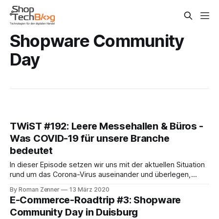
Shopware Community
Day
TWiST #192: Leere Messehallen & Büros -
Was COVID-19 für unsere Branche
bedeutet
In dieser Episode setzen wir uns mit der aktuellen Situation
rund um das Corona-Virus auseinander und überlegen,
welche Auswirkungen sie mittel- und langfristig für den
By Roman Zenner
13 März 2020
Handel haben könnte. Hier eine kurze, nicht erschöpfende
E-Commerce-Roadtrip #3: Shopware
Liste von Dingen, die in dieser Woche geschehen sind: * Die
Community Day in Duisburg
IWE wurde (bereits letzte Woche und