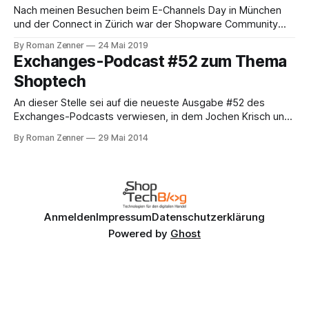
Nach meinen Besuchen beim E-Channels Day in München
und der Connect in Zürich war der Shopware Community
Day in Duisburg die letzte Station meines Roadtrips – und
By Roman Zenner
24 Mai 2019
ich war wirklich gespannt, was mich erwarten würde, denn
Exchanges-Podcast #52 zum Thema
diese Veranstaltung beobachte ich schon seit vielen Jahren
Shoptech
(hier ein paar Recaps von 2012,
An dieser Stelle sei auf die neueste Ausgabe #52 des
Exchanges-Podcasts verwiesen, in dem Jochen Krisch und
Marcel Weiß nicht nur die vergangenen Shop-Konferenzen
By Roman Zenner
29 Mai 2014
Revue passieren lassen, sondern auch aktuelle
Entwicklungen wie das Project Collins/ABOUT YOU und
Komponenten-basierte Shop-Technologien besprechen.
[soundcloud url="https://api.
Anmelden
Impressum
Datenschutzerklärung
Powered by
Ghost