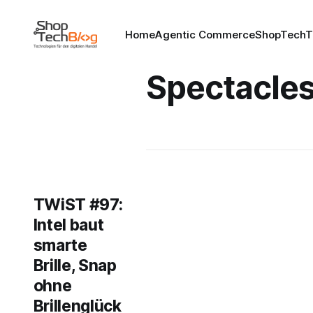
Home
Agentic Commerce
ShopTechT
Spectacle
TWiST #97:
Intel baut
smarte
Brille, Snap
ohne
Brillenglück