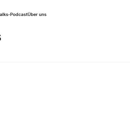
alks-Podcast
Über uns
s