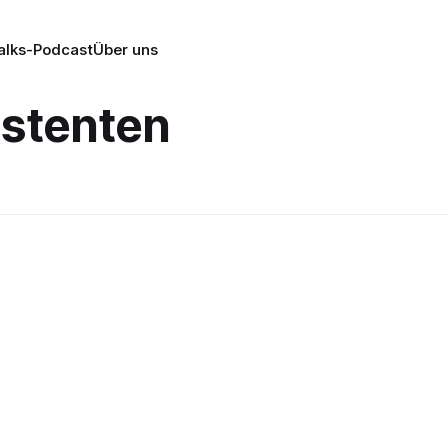
alks-Podcast
Über uns
istenten