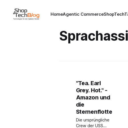
Home
Agentic Commerce
ShopTechT
Sprachass
"Tea. Earl
Grey. Hot." -
Amazon und
die
Sternenflotte
Die ursprüngliche
Crew der USS