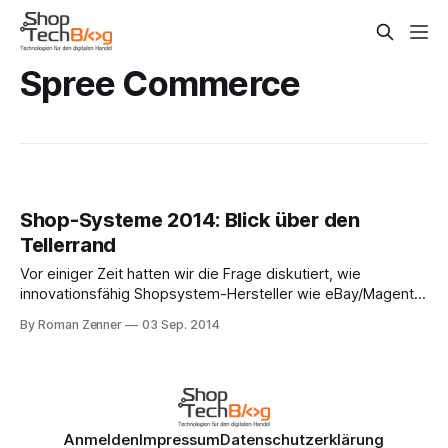
Spree Commerce
Shop-Systeme 2014: Blick über den
Tellerrand
Vor einiger Zeit hatten wir die Frage diskutiert, wie
innovationsfähig Shopsystem-Hersteller wie eBay/Magento,
OXID eShop und Shopware sind bzw. sein können. Davon
By Roman Zenner
03 Sep. 2014
ausgehend habe ich mich auf einen längeren Streifzug
durch das Netz begeben, um herauszufinden, wie
Alternativen aussehen bzw. welche spannenden
Entwicklungen diesbezüglich auf uns zukommen könnten.
Anmelden
Impressum
Datenschutzerklärung