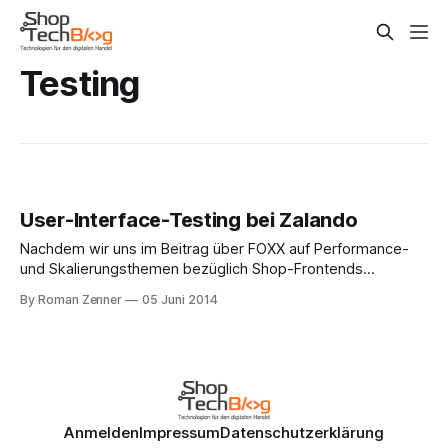
Testing
User-Interface-Testing bei Zalando
Nachdem wir uns im Beitrag über FOXX auf Performance-
und Skalierungsthemen bezüglich Shop-Frontends
konzentriert haben, lenkt ein aktueller Beitrag des Zalando-
By Roman Zenner
05 Juni 2014
Technik-Blogs den Blick auf das qualitative Testen von
User-Interfaces. Vereinfacht gesagt geht es dabei um die
Frage, wie man grafische Oberflächen unter realistischen
Bedingungen von Menschen
Anmelden
Impressum
Datenschutzerklärung