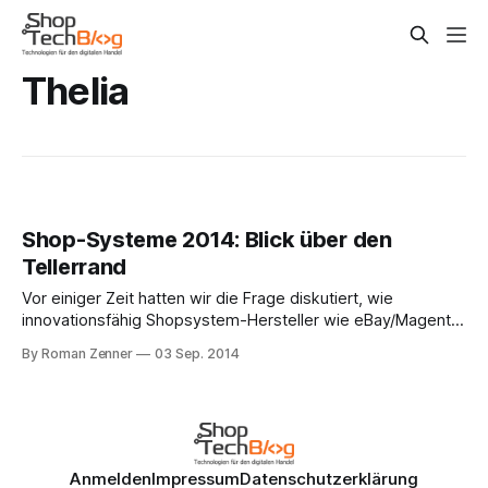
Thelia
Shop-Systeme 2014: Blick über den
Tellerrand
Vor einiger Zeit hatten wir die Frage diskutiert, wie
innovationsfähig Shopsystem-Hersteller wie eBay/Magento,
OXID eShop und Shopware sind bzw. sein können. Davon
By Roman Zenner
03 Sep. 2014
ausgehend habe ich mich auf einen längeren Streifzug
durch das Netz begeben, um herauszufinden, wie
Alternativen aussehen bzw. welche spannenden
Entwicklungen diesbezüglich auf uns zukommen könnten.
Anmelden
Impressum
Datenschutzerklärung