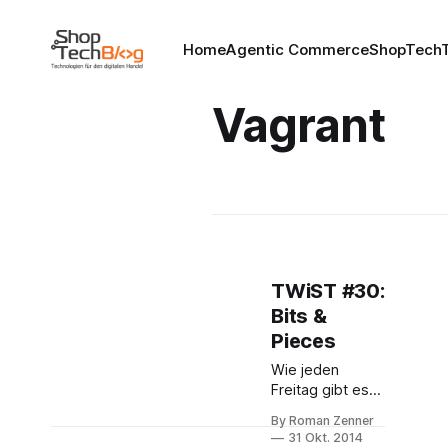
Home
Agentic Commerce
ShopTechT
Vagrant
TWiST #30:
Bits &
Pieces
Wie jeden
Freitag gibt es
auch heute ein
By Roman Zenner
Update zu den
31 Okt. 2014