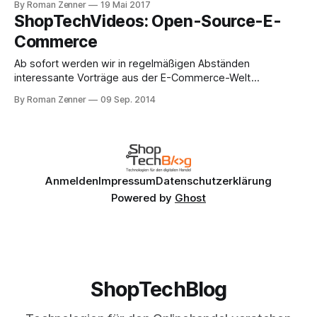
By Roman Zenner
19 Mai 2017
bestreiten könntet. Das Team des #commercespecial der
ShopTechVideos: Open-Source-E-
code.talks hat auf seinem Channel einige Videos
Commerce
veröffentlicht, hier zwei Empfehlungen: In leicht veränderter
Besetzung geht
Ab sofort werden wir in regelmäßigen Abständen
interessante Vorträge aus der E-Commerce-Welt
vorstellen. Den Anfang dieser Reihe macht Björn Schotte
By Roman Zenner
09 Sep. 2014
(Mayflower GmbH), mit dem ich vor einiger Zeit die erste
Folge der ShopTechTalks aufgenommen habe. Er erläutert
in seiner "kleinen Marktübersicht" die sinnvolle Planung
eines E-
Anmelden
Impressum
Datenschutzerklärung
Powered by
Ghost
ShopTechBlog