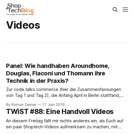
Videos
Panel: Wie handhaben Aroundhome,
Douglas, Flaconi und Thomann ihre
Technik in der Praxis?
Zur code.talks commerce (hier die Zusammenfassungen
von Tag 1 und Tag 2), die Anfang April in Berlin stattfand,
hatten wir eine muntere CTO-Truppe
By Roman Zenner
17 Juni 2019
zusammenbekommen und mit ihnen über Themen wie
TWiST #88: Eine Handvoll Videos
Skalierung, Aufbau von Teams etc. gesprochen. Mit dabei
waren Steffen Heilmann von Aroundhome, Ingo Mommertz
An diesem Freitag fällt mir nichts anderes ein, als Euch auf
von Douglas, David
ein paar Shoptech-Videos aufmerksam zu machen, mit
denen Ihr (jedenfalls theoretisch) Teile Eures Wochenendes