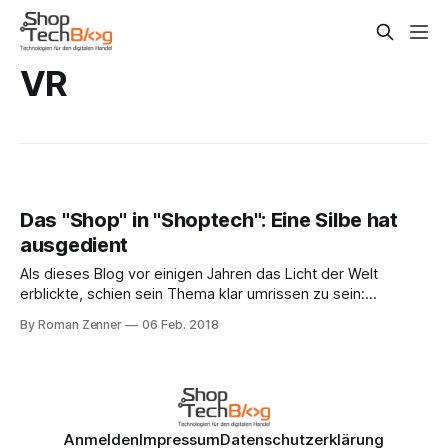
VR
Das "Shop" in "Shoptech": Eine Silbe hat
ausgedient
Als dieses Blog vor einigen Jahren das Licht der Welt
erblickte, schien sein Thema klar umrissen zu sein:
Technologien für Webshops. In den Anfangszeiten waren
By Roman Zenner
06 Feb. 2018
diverse Shopsysteme – allen voran die PHP-basierten – gut
vertreten. Im allerersten This Week in ShopTech, das vor
knapp vier Jahren online ging, habe ich etwa
Anmelden
Impressum
Datenschutzerklärung