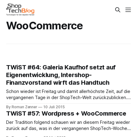
WooCommerce
TWiST #64: Galeria Kaufhof setzt auf
Eigenentwicklung, Intershop-
Finanzvorstand wirft das Handtuch
Schon wieder ist Freitag und damit allerhöchste Zeit, auf die
vergangenen Tage in der ShopTech-Welt zurückzublicken.
In den gestern veröffentlichten ShopTechTalks #23
By Roman Zenner
10 Juli 2015
sprechen wir über die Technologie hinter galeria-
TWiST #57: Wordpress + WooCommerce
kaufhof.de. Einen einleitenden Artikel zur individuell
entwickelten Plattform gibt es bei inoio - einem der Partner,
Der Tradition folgend schauen wir an diesem Freitag wieder
der die Plattform mit
zurück auf das, was in der vergangenen ShopTech-Woche
alles geschehen ist. Vor einigen Tagen wurde bekannt,