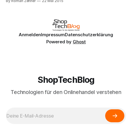
By Roman Zenner
22 Mai 2015
dass Automattic, das Unternehmen hinter der Blog-
Software Wordpress, den Plugin-Hersteller WooCommerce
übernimmt. WooCommerce entwickelt ein E-Commerce-
Toolkit für Wordpress, mit dessen
Anmelden
Impressum
Datenschutzerklärung
Powered by
Ghost
ShopTechBlog
Technologien für den Onlinehandel verstehen