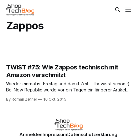
Zappos
TWiST #75: Wie Zappos technisch mit
Amazon verschmilzt
Wieder einmal ist Freitag und damit Zeit ... Ihr wisst schon :)
Bei New Republic wurde vor ein Tagen ein längerer Artikel
über den Online-Händler Zappos veröffentlicht (A radical
By Roman Zenner
16 Okt. 2015
experiment at Zappos to end the office workplace as we
know it). Darin beschreibt der Autor unter anderem das
Projekt "Supercloud&
Anmelden
Impressum
Datenschutzerklärung