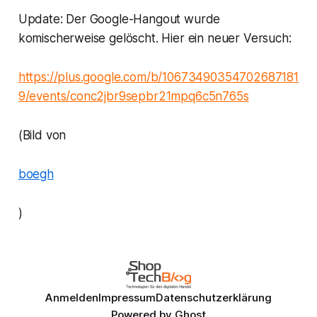
Update
: Der Google-Hangout wurde
komischerweise gelöscht. Hier ein neuer Versuch:
https://plus.google.com/b/10673490354702687181
9/events/conc2jbr9sepbr21mpq6c5n765s
(Bild von
boegh
)
Anmelden
Impressum
Datenschutzerklärung
Powered by
Ghost