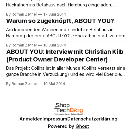
Hackathon ins Betahaus nach Hamburg eingeladen.
Neugierig darauf, mit den Machern der Plattform zu
By Roman Zenner
17 Juni 2014
sprechen und die Technik kennenzulernen, habe ich mich in
Warum so zugeknöpft, ABOUT YOU?
den Norden aufgemacht, um mit ca. 40 weiteren
Teilnehmern an der Veranstaltung teilzunehmen. Zu Beginn
Am kommenden Wochenende findet im Betahaus in
begrüßte einer der Geschäftsführer,
Hamburg der erste ABOUT-YOU-Hackathon statt, zu dem
ich mich auch angemeldet habe. Ich bin sehr gespannt, was
By Roman Zenner
10 Juni 2014
mich dort erwartet - umso mehr, weil die Informationen für
ABOUT YOU: Interview mit Christian Kilb
die Tech-Community meiner Ansicht nach sehr spärlich
(Product Owner Developer Center)
gesät werden. Im offiziellen Developer-Blog gibt
Das Projekt Collins ist in aller Munde (Collins versetzt eine
ganze Branche in Verzückung) und es wird viel über die
strategische Ausrichtung und die Bedeutung der Plattform
By Roman Zenner
19 Mai 2014
diskutiert. Wir möchten versuchen, einen Blick hinter die
Kulissen zu werfen und uns anzusehen, welche
technologischen und software-architektonischen
Herausforderungen es zu dabei
Anmelden
Impressum
Datenschutzerklärung
Powered by
Ghost