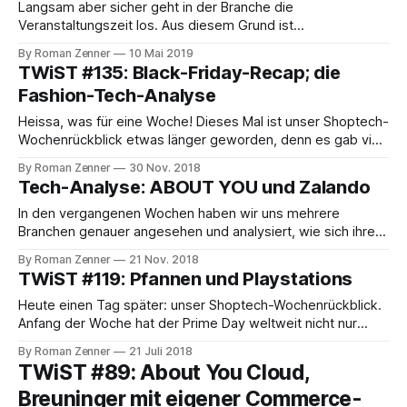
Anteile mehrheitlich an die bestehenden Ankerinvestoren
Langsam aber sicher geht in der Branche die
gingen. Heißt: Man
Veranstaltungszeit los. Aus diesem Grund ist
beispielsweise Martin mitten in der Nacht per Bahn nach
By Roman Zenner
10 Mai 2019
Hamburg gefahren, um sich das Online-Marketing-
TWiST #135: Black-Friday-Recap; die
Rockstars-Festival genauer anzusehen. Sein Fazit: mit
Fashion-Tech-Analyse
50.000 Leuten sehr sehr voll, weniger E-Commerce als
letztes Jahr, und
Heissa, was für eine Woche! Dieses Mal ist unser Shoptech-
Wochenrückblick etwas länger geworden, denn es gab viel
zu besprechen. Etwa den vergangenen "Turkey 5", also die
By Roman Zenner
30 Nov. 2018
Verkaufstage von Thanksgiving bis Cybermonday. Wie
Tech-Analyse: ABOUT YOU und Zalando
erwartet machten sich die Menschen allerorts auf, vor allem
online nach Schnäppchen zu jagen. Zalando
In den vergangenen Wochen haben wir uns mehrere
Branchen genauer angesehen und analysiert, wie sich ihre
Vertreter online präsentieren – etwa den Buch- oder den
By Roman Zenner
21 Nov. 2018
Elektronikhandel. Heute möchten wir uns mit dem Thema
TWiST #119: Pfannen und Playstations
Mode befassen, bzw. deren prominenteste Vertreter
hierzulande. Das wären zum einen ABOUT YOU aus dem
Heute einen Tag später: unser Shoptech-Wochenrückblick.
Hause Otto, zum
Anfang der Woche hat der Prime Day weltweit nicht nur
Kunden in Atem gehalten, sondern offensichtlich auch die
By Roman Zenner
21 Juli 2018
eigene Infrastruktur. Berichten zufolge hatte Amazon
TWiST #89: About You Cloud,
gerade zu Beginn seiner Supersonderangebotsstunden das
Breuninger mit eigener Commerce-
Problem, Website- und App-Aufrufe schnell auszuliefern,