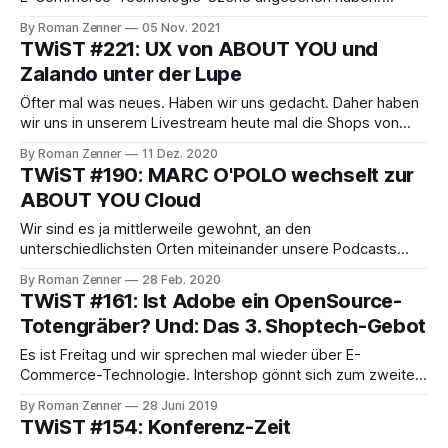
Höchste Zeit also, genauer hinzuschauen. Die wichtigsten
By Roman Zenner
05 Nov. 2021
Stichpunkte haben wir hier aufgeschrieben, die ganze
TWiST #221: UX von ABOUT YOU und
Geschichte hört ihr dann auf der Ton-Spur. Vorab noch ein
Zalando unter der Lupe
kleiner Disclaimer: wir orientieren uns bei unserem
Öfter mal was neues. Haben wir uns gedacht. Daher haben
wir uns in unserem Livestream heute mal die Shops von
ABOUT YOU und Zalando angeschaut und aus
By Roman Zenner
11 Dez. 2020
Kundenperspektive kommentiert. Denn bei all den
TWiST #190: MARC O'POLO wechselt zur
Technologiediskussionen, die diese (und sehr viele andere)
ABOUT YOU Cloud
Unternehmen sicherlich jeden Tag führen, bei der all der
Individualisierung
Wir sind es ja mittlerweile gewohnt, an den
unterschiedlichsten Orten miteinander unsere Podcasts
aufzunehmen. Heute befinden wir uns aber sogar in
By Roman Zenner
28 Feb. 2020
unterschiedlichen Zeit- und Klimazonen, hier in Ottawa
TWiST #161: Ist Adobe ein OpenSource-
sind's minus 12° und das Frühstück ist noch nicht fertig.
Totengräber? Und: Das 3. Shoptech-Gebot
Nutzen wir also die Gelegenheit und sprechen über die
Shoptech-
Es ist Freitag und wir sprechen mal wieder über E-
Commerce-Technologie. Intershop gönnt sich zum zweiten
Mal innerhalb eines halben Jahres eine Kapitalerhöhung,
By Roman Zenner
28 Juni 2019
was an sich schon verwunderlich ist. Leider wurden in
TWiST #154: Konferenz-Zeit
diesem Schritt auch die Kleinaktionäre ausgespart, da die