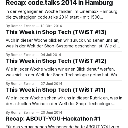
Recap: code.talks 2014 in Hamburg
seines Shopsystems vorgestellt. Zu den Funktionalitäten
heißt es in der offiziellen Presse-Mitteilung unter anderem:
In der vergangenen Woche fanden im Cinemaxx Hamburg
B2B-Kunden definieren in der Kunden-
die zweitägigen code.talks 2014 statt - mit 1500
Teilnehmern nach eigenen Angaben die größte Entwickler-
By Roman Zenner
13 Okt. 2014
Konferenz in Europa. Organisiert wurde die Veranstaltung,
This Week in Shop Tech (TWiST #13)
die unter dem Namen "Developer Conference" 2011
erstmalig veranstaltet wurde, von der Collins GmbH, die
Auch in dieser Woche blicken wir zurück und sehen uns an,
unter anderem derzeit
was in der Welt der Shop-Systeme geschehen ist. Wie die
Westfälischen Nachrichten berichten, baut Shopware
By Roman Zenner
04 Juli 2014
derzeit ein neues Firmengebäude: Auf dem 7500
This Week in Shop Tech (TWiST #12)
Quadratmeter großen Grundstück soll ein moderner, heller
Neubau im ersten Schritt Platz für bis zu 100
Wie in jeder Woche wollen wir einen Blick darauf werfen,
was sich in der Welt der Shop-Technologie getan hat. Was
bislang nur vermutet wurde, scheint langsam Gewissheit zu
By Roman Zenner
27 Juni 2014
werden: eBay stellt den SaaS-Service Magento Go ein. Laut
This Week in Shop Tech (TWiST #11)
einem Bericht auf Recode erfolgt dieser Schritt, weil "[...]
Go never
Wie in jeder Woche sehen wir uns in dieser Rubrik an, was in
der aktuellen Woche in der Welt der Shop-Technologie
geschehen ist. Eine Initiative, die möglicherweise vom
By Roman Zenner
20 Juni 2014
neuen Community Manager Ben Marks forciert wurde (siehe
Recap: ABOUT-YOU-Hackathon #1
TWiSt #10), betrifft das schon einiger Zeit kränkelnde,
offizielle Magento-Forum. Dieses befand
Für das vergangenen Wochenende hatte ABOUT YOU zum