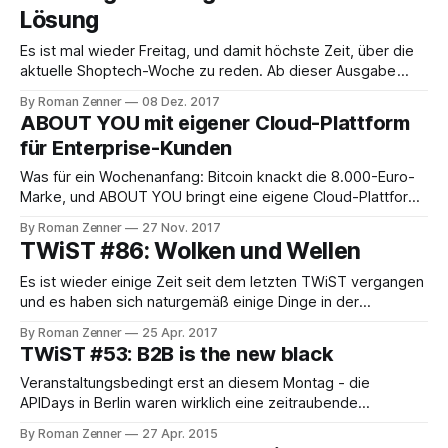
Kunden sahen statt er gewünschten Schnäppchen
Lösung
Es ist mal wieder Freitag, und damit höchste Zeit, über die
aktuelle Shoptech-Woche zu reden. Ab dieser Ausgabe
arbeiten wir mit einem neuen Format - TWiST gibt's als
By Roman Zenner
08 Dez. 2017
Mini-Podcast! Ich bin sehr froh, dass mein Buddy Martin
ABOUT YOU mit eigener Cloud-Plattform
mich dabei unterstützt, jede Woche eine kleine Rückschau
für Enterprise-Kunden
ins Mikrofon
Was für ein Wochenanfang: Bitcoin knackt die 8.000-Euro-
Marke, und ABOUT YOU bringt eine eigene Cloud-Plattform
namens "Backbone" auf den Markt. Pünktlich zum Cyber
By Roman Zenner
27 Nov. 2017
Monday - denkwürdiges Timing, denn es geht bei dem
TWiST #86: Wolken und Wellen
neuen Produkt primär um die Themen Infrastruktur und
Skalierung - nun die offizielle Pressemeldung
Es ist wieder einige Zeit seit dem letzten TWiST vergangen
und es haben sich naturgemäß einige Dinge in der
Shoptech-Welt getan: Forrester Wave™ B2C Commerce
By Roman Zenner
25 Apr. 2017
Suites 2017 Der Ritterschlag mit gleichzeitiger
TWiST #53: B2B is the new black
Nobelpreisvergabe für Shopsystem-Hersteller: Forrester
Research, das freundliche Analystenhaus von nebenan,
Veranstaltungsbedingt erst an diesem Montag - die
schaut sich regelmäßig E-Commerce-Lösungen an:
APIDays in Berlin waren wirklich eine zeitraubende
Angelegenheit - der kurze Blick auf die vergangene
By Roman Zenner
27 Apr. 2015
ShopTech-Woche. OXID eSales hat eine neue B2B-Variante