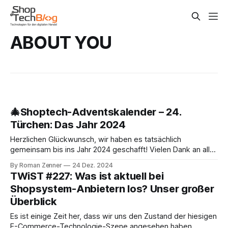
ABOUT YOU
🎄Shoptech-Adventskalender – 24.
Türchen: Das Jahr 2024
Herzlichen Glückwunsch, wir haben es tatsächlich
gemeinsam bis ins Jahr 2024 geschafft! Vielen Dank an alle,
die immer wieder vorbeigeschaut haben und Teil dieses
By Roman Zenner
24 Dez. 2024
kleinen Experiments waren. Mir jedenfalls hat dieser kleine
TWiST #227: Was ist aktuell bei
Ausflug in die E-Commerce- und Tech-Vergangenheit sehr
Shopsystem-Anbietern los? Unser großer
viel Spaß gemacht und ich hatte tatsächlich viele Aha-
Überblick
Es ist einige Zeit her, dass wir uns den Zustand der hiesigen
E-Commerce-Technologie-Szene angesehen haben.