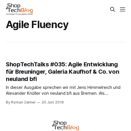
Agile Fluency
ShopTechTalks #035: Agile Entwicklung
für Breuninger, Galeria Kaufhof & Co. von
neuland bfi
In dieser Ausgabe sprechen wir mit Jens Himmelreich und
Alexander Knöller von neuland bfi aus Bremen. Als
"Software-Manufaktur" konzentriert sich das Unternehmen
By Roman Zenner
20 Juni 2018
vor allem auf die Themen Individual-Entwicklung und
Vertikalisierungsprojekte. Jens und Alex berichten aus der
Praxis und erläutern, wie sie – gemeinsam mit Kunden wie
Breuninger