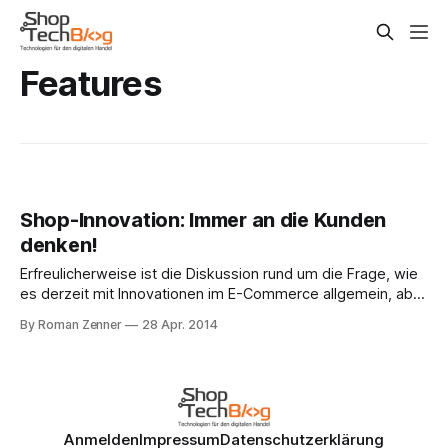
Features
Shop-Innovation: Immer an die Kunden
denken!
Erfreulicherweise ist die Diskussion rund um die Frage, wie
es derzeit mit Innovationen im E-Commerce allgemein, aber
vor allem im Hinblick auf Shopsystem-Hersteller bestellt ist,
By Roman Zenner
28 Apr. 2014
auch am Wochenende munter weitergegangen. Björn
Schotte hat einen lesenswerten Appell verfasst, der sich
hinsichtlich Innovationsbereitschaft neben den erwähnten
Softwarelieferanten auch die Händler
Anmelden
Impressum
Datenschutzerklärung