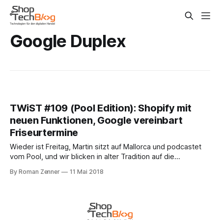
Google Duplex
TWiST #109 (Pool Edition): Shopify mit
neuen Funktionen, Google vereinbart
Friseurtermine
Wieder ist Freitag, Martin sitzt auf Mallorca und podcastet
vom Pool, und wir blicken in alter Tradition auf die
Shoptech-Woche zurück. Diese Woche fand in Toronto mit
By Roman Zenner
11 Mai 2018
der Unite die wichtigste Unternehmensveranstaltung von
Shopify statt – im TWiST #108 hatten wir bereits mit Hagen
Meischner dazu gesprochen. Neben vielen
Produktneuerungen