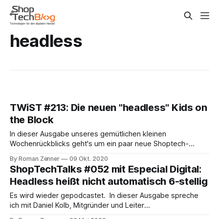
headless
TWiST #213: Die neuen "headless" Kids on
the Block
In dieser Ausgabe unseres gemütlichen kleinen
Wochenrückblicks geht's um ein paar neue Shoptech-
Namen. Scheinbar hat niemand mehr so richtig Lust, dem
By Roman Zenner
09 Okt. 2020
Suite-Ansatz zu folgen und kombinierte Plattformen für
ShopTechTalks #052 mit Especial Digital:
Front- und Backend zu bauen, stattdessen fokussiert man
Headless heißt nicht automatisch 6-stellig
sich auf das Backend bzw. das Bereitstellen einer
entsprechenden API.
Es wird wieder gepodcastet. In dieser Ausgabe spreche
ich mit Daniel Kolb, Mitgründer und Leiter
Produktentwicklung der Agentur Especial Digital.