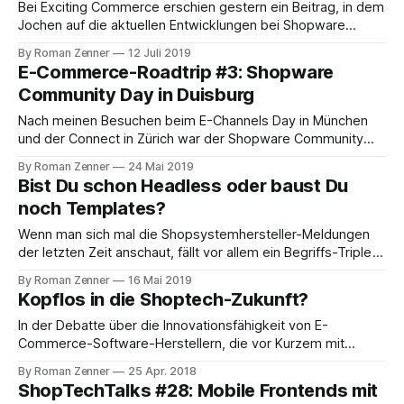
Zukunft
Bei Exciting Commerce erschien gestern ein Beitrag, in dem
Jochen auf die aktuellen Entwicklungen bei Shopware
eingeht, vor allem auf den Wechsel im Vorstand (Quo vadis
By Roman Zenner
12 Juli 2019
Shopware? Backend-Services vs. Frontend-Services). Über
E-Commerce-Roadtrip #3: Shopware
Shopware selbst hatten wir in der Vergangenheit bereits
Community Day in Duisburg
öfter gesprochen – etwa im Recap zum letzten Shopware
Community
Nach meinen Besuchen beim E-Channels Day in München
und der Connect in Zürich war der Shopware Community
Day in Duisburg die letzte Station meines Roadtrips – und
By Roman Zenner
24 Mai 2019
ich war wirklich gespannt, was mich erwarten würde, denn
Bist Du schon Headless oder baust Du
diese Veranstaltung beobachte ich schon seit vielen Jahren
noch Templates?
(hier ein paar Recaps von 2012,
Wenn man sich mal die Shopsystemhersteller-Meldungen
der letzten Zeit anschaut, fällt vor allem ein Begriffs-Triple
auf, das als die nächste strategische Idee gefeiert wird:
By Roman Zenner
16 Mai 2019
#Headless, #APIs und #Cloud. Gerade frisch von der
Kopflos in die Shoptech-Zukunft?
Magento-Imagine etwa erreicht uns über fleißige Twitterer
die Meldung, das Magento in Zukunft auch eine
In der Debatte über die Innovationsfähigkeit von E-
Commerce-Software-Herstellern, die vor Kurzem mit
unserem Gespräch mit den Machern von FRONTASTIC
By Roman Zenner
25 Apr. 2018
wieder entflammt ist, hat Jochen einen Tweet abgesetzt,
ShopTechTalks #28: Mobile Frontends mit
der mich zum Nachdenken gebracht hat: