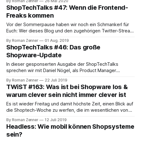
By Roman Zenner
26 Mai 2020
Kennengelernt haben wir uns, weil wir gemeinsam den
ShopTechTalks #47: Wenn die Frontend-
Studenten-Hackathon slash.berlin bestreiten wollten, der,
Freaks kommen
wie so viele Veranstaltungen, durch COVID19 verhindert
wurde. Dass wir unbedingt gemeinsam einen Podcast
Vor der Sommerpause haben wir noch ein Schmankerl für
aufnehmen
Euch: Wer dieses Blog und den zugehörigen Twitter-Stream
aufmerksam verfolgt hat, wird den kleinen Shoptech-Disput
By Roman Zenner
01 Aug. 2019
zwischen ExcitingCommerce (Quo vadis Shopware?
ShopTechTalks #46: Das große
Backend-Services vs. Frontend-Services ) und uns (TWiST
Shopware-Update
#164: Shoptech oder Händler: Wer muss smarter sein?)
mitbekommen haben. Was
In dieser gesponserten Ausgabe der ShopTechTalks
sprechen wir mit Daniel Nögel, als Product Manager
Enterprise zuständig für die Weiterentwicklung von
By Roman Zenner
22 Juli 2019
Shopware. In diesem Rahmen war er an Projekten wie der
TWiST #163: Was ist bei Shopware los &
B2B Suite, der Shopware Enterprise Search und Shopware 6
warum clever sein nicht immer clever ist
beteiligt. Als Shopware-Veteran kennt man ihn unter
anderem aus dem
Es ist wieder Freitag und damit höchste Zeit, einen Blick auf
die Shoptech-Woche zu werfen, die im wesentlichen von
Shopware geprägt wurde. Das Unternehmen aus
By Roman Zenner
12 Juli 2019
Schöppingen hat sich laut Pressemeldung personell neu
Headless: Wie mobil können Shopsysteme
aufgestellt, was unter anderem bedeutet, dass Stefan
sein?
Heyne, der bislang für den Vertrieb zuständig war, in