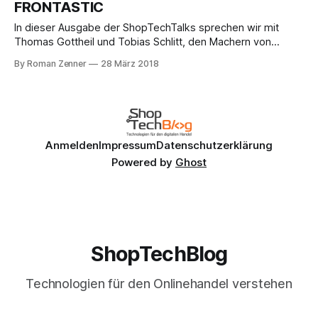
FRONTASTIC
https://twitter.com/jkrisch/status/980055119441137664 Da
ist tatsächlich mehr dran, als es auf
In dieser Ausgabe der ShopTechTalks sprechen wir mit
Thomas Gottheil und Tobias Schlitt, den Machern von
FRONTASTIC. Dabei handelt es sich um eine Frontend-as-
By Roman Zenner
28 März 2018
a-Service-Plattform vor allem für mobile Interfaces – oder,
wie es auf der Website heißt, um den "head for a headless
world". Mit
Anmelden
Impressum
Datenschutzerklärung
Powered by
Ghost
ShopTechBlog
Technologien für den Onlinehandel verstehen