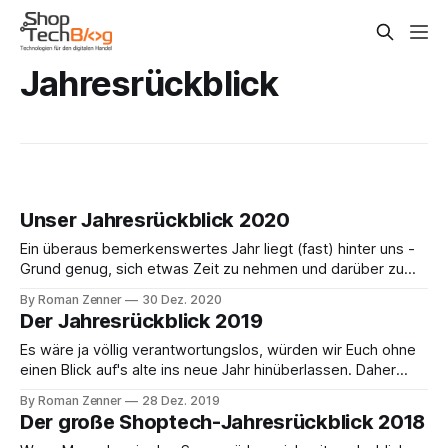
Jahresrückblick
Unser Jahresrückblick 2020
Ein überaus bemerkenswertes Jahr liegt (fast) hinter uns -
Grund genug, sich etwas Zeit zu nehmen und darüber zu
sprechen, was wir denn in den letzten 12 Monaten erlebt,
By Roman Zenner
30 Dez. 2020
gesehen, gehört und gedacht haben. Hier einige der
Der Jahresrückblick 2019
Themen, über die wir uns unterhalten haben: * Jobwechsel:
Roman wechselt von commercetools zu Shopify
Es wäre ja völlig verantwortungslos, würden wir Euch ohne
einen Blick auf's alte ins neue Jahr hinüberlassen. Daher
haben Martin und ich zum letzten Mal in 2019 die Mikrofone
By Roman Zenner
28 Dez. 2019
angeworfen und die wichtigsten Themen besprochen. Wir
Der große Shoptech-Jahresrückblick 2018
beginnen mit unseren Voraussagen, die wir so mutig am