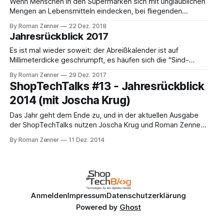
Anfang des Jahres
Wenn Menschen in den Supermärken sich mit unglaublichen
Mengen an Lebensmitteln eindecken, bei fliegenden
Tannen-Händlern die schönen Weihnachtsbäume weniger,
By Roman Zenner
22 Dez. 2018
bei ihren Kunden jedoch die Kleidungsschichten zahlreicher
Jahresrückblick 2017
werden, wenn alle Welt also mit Ächzen und Stöhnen den
letzten Dezembertagen zustrebt, weiß man: jetzt wird es
Es ist mal wieder soweit: der Abreißkalender ist auf
höchste Zeit für einen Jahresrückblick.
Millimeterdicke geschrumpft, es häufen sich die "Sind-
Böller-nachhaltig"-Diskussionen in den Netzwerken - zum
By Roman Zenner
29 Dez. 2017
Jahresende ist es nicht mehr lange hin. Grund genug für
ShopTechTalks #13 - Jahresrückblick
Martin und mich, das vergangene Shoptech-Jahr Revue
2014 (mit Joscha Krug)
passieren zu lassen und von unseren Tops
Das Jahr geht dem Ende zu, und in der aktuellen Ausgabe
der ShopTechTalks nutzen Joscha Krug und Roman Zenner
die Gelegenheit, die letzten Monate Revue passieren zu
By Roman Zenner
11 Dez. 2014
lassen. Was ist in 2014 passiert? Was war überraschend?
Gab es Erfreuliches? Gab es Ärgernisse? Als Schmankerl -
und in Anlehnung an die sehr
Anmelden
Impressum
Datenschutzerklärung
Powered by
Ghost