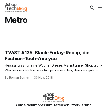
Metro
TWiST #135: Black-Friday-Recap; die
Fashion-Tech-Analyse
Heissa, was für eine Woche! Dieses Mal ist unser Shoptech-
Wochenrückblick etwas länger geworden, denn es gab viel
zu besprechen. Etwa den vergangenen "Turkey 5", also die
By Roman Zenner
30 Nov. 2018
Verkaufstage von Thanksgiving bis Cybermonday. Wie
erwartet machten sich die Menschen allerorts auf, vor allem
online nach Schnäppchen zu jagen. Zalando
Anmelden
Impressum
Datenschutzerklärung