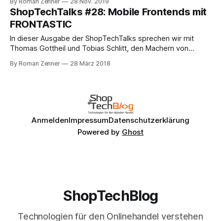
By Roman Zenner
28 Nov. 2019
Progressive Web Apps spielen (ShopTechTalks #47: Wenn
ShopTechTalks #28: Mobile Frontends mit
die Frontend-Freaks kommen). Aber welche Technologien
FRONTASTIC
und Anbieter gibt es mittlerweile da draußen, wie
In dieser Ausgabe der ShopTechTalks sprechen wir mit
Thomas Gottheil und Tobias Schlitt, den Machern von
FRONTASTIC. Dabei handelt es sich um eine Frontend-as-
By Roman Zenner
28 März 2018
a-Service-Plattform vor allem für mobile Interfaces – oder,
wie es auf der Website heißt, um den "head for a headless
world". Mit
Anmelden
Impressum
Datenschutzerklärung
Powered by
Ghost
ShopTechBlog
Technologien für den Onlinehandel verstehen