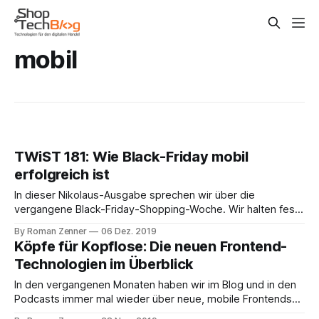
mobil
TWiST 181: Wie Black-Friday mobil
erfolgreich ist
In dieser Nikolaus-Ausgabe sprechen wir über die
vergangene Black-Friday-Shopping-Woche. Wir halten fest:
in diesem Jahr scheinen landauf landab SysAdmins, DevOps
By Roman Zenner
06 Dez. 2019
& einen guten Job gemacht zu haben, von kritischen
Köpfe für Kopflose: Die neuen Frontend-
technischen Störungen, die noch vor ein paar Jahren gang
Technologien im Überblick
und gäbe waren, war in diesem Jahr nichts
In den vergangenen Monaten haben wir im Blog und in den
Podcasts immer mal wieder über neue, mobile Frontends
gesprochen und welche Rolle dabei Single Page Apps und