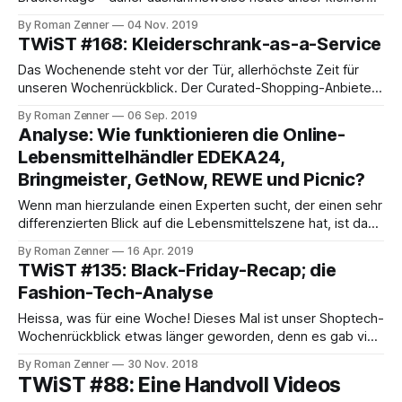
Wochenrückblick. Darin sprechen wir unter anderem über
By Roman Zenner
04 Nov. 2019
die E-Commerce-Future in Köln, die letzte Woche stattfand,
TWiST #168: Kleiderschrank-as-a-Service
über die Cloud-Lösung von OXID, über Drei Magentos im
Shopware-Universum und schließlich eine sehr kreative
Das Wochenende steht vor der Tür, allerhöchste Zeit für
Einschätzung des
unseren Wochenrückblick. Der Curated-Shopping-Anbieter
Stitch Fix kauft die Technologie von Finery, die sich mit dem
By Roman Zenner
06 Sep. 2019
Thema "vernetzter Kleiderschrank" beschäftigen. Die Idee
Analyse: Wie funktionieren die Online-
dahinter: weiß man erst einmal, was die Kunden alles im
Lebensmittelhändler EDEKA24,
Schrank haben – oder auch nicht – kann
Bringmeister, GetNow, REWE und Picnic?
Wenn man hierzulande einen Experten sucht, der einen sehr
differenzierten Blick auf die Lebensmittelszene hat, ist das
Udo Kießlich. Der ehemalige Geschäftsführer von
By Roman Zenner
16 Apr. 2019
Allyouneedfresh war bereits mehrmals zu Gast etwa im
TWiST #135: Black-Friday-Recap; die
Kassenzone-Podcast (Update Lebensmittel online 2019 mit
Fashion-Tech-Analyse
Udo. Was kommt von Aldi & Co.?), bringt sich mit
kompetenten Kommentaren
Heissa, was für eine Woche! Dieses Mal ist unser Shoptech-
Wochenrückblick etwas länger geworden, denn es gab viel
zu besprechen. Etwa den vergangenen "Turkey 5", also die
By Roman Zenner
30 Nov. 2018
Verkaufstage von Thanksgiving bis Cybermonday. Wie
TWiST #88: Eine Handvoll Videos
erwartet machten sich die Menschen allerorts auf, vor allem