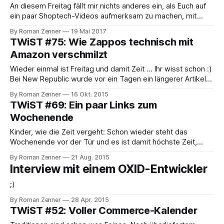
online nach Schnäppchen zu jagen. Zalando
An diesem Freitag fällt mir nichts anderes ein, als Euch auf
ein paar Shoptech-Videos aufmerksam zu machen, mit
denen Ihr (jedenfalls theoretisch) Teile Eures Wochenendes
By Roman Zenner
19 Mai 2017
bestreiten könntet. Das Team des #commercespecial der
TWiST #75: Wie Zappos technisch mit
code.talks hat auf seinem Channel einige Videos
Amazon verschmilzt
veröffentlicht, hier zwei Empfehlungen: In leicht veränderter
Besetzung geht
Wieder einmal ist Freitag und damit Zeit ... Ihr wisst schon :)
Bei New Republic wurde vor ein Tagen ein längerer Artikel
über den Online-Händler Zappos veröffentlicht (A radical
By Roman Zenner
16 Okt. 2015
experiment at Zappos to end the office workplace as we
TWiST #69: Ein paar Links zum
know it). Darin beschreibt der Autor unter anderem das
Wochenende
Projekt "Supercloud&
Kinder, wie die Zeit vergeht: Schon wieder steht das
Wochenende vor der Tür und es ist damit höchste Zeit,
wieder auf die vergangenen ShopTech-Tage
By Roman Zenner
21 Aug. 2015
zurückzublicken. Größere Ereignisse sind in dieser Woche
Interview mit einem OXID-Entwickler
nicht auf meinem Radar aufgetaucht, daher hier in aller
Kürze ein paar Links, die sich seit dem letzten
;)
By Roman Zenner
28 Apr. 2015
TWiST #52: Voller Commerce-Kalender