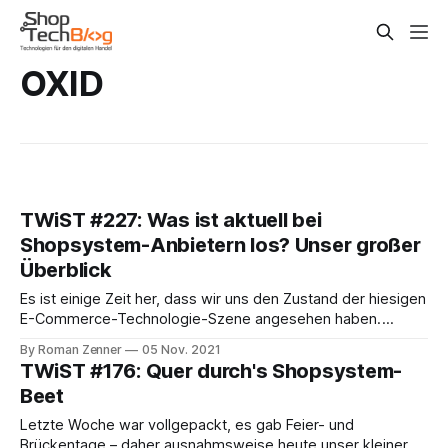
OXID
TWiST #227: Was ist aktuell bei
Shopsystem-Anbietern los? Unser großer
Überblick
Es ist einige Zeit her, dass wir uns den Zustand der hiesigen
E-Commerce-Technologie-Szene angesehen haben.
Höchste Zeit also, genauer hinzuschauen. Die wichtigsten
By Roman Zenner
05 Nov. 2021
Stichpunkte haben wir hier aufgeschrieben, die ganze
TWiST #176: Quer durch's Shopsystem-
Geschichte hört ihr dann auf der Ton-Spur. Vorab noch ein
Beet
kleiner Disclaimer: wir orientieren uns bei unserem
Letzte Woche war vollgepackt, es gab Feier- und
Brückentage – daher ausnahmsweise heute unser kleiner