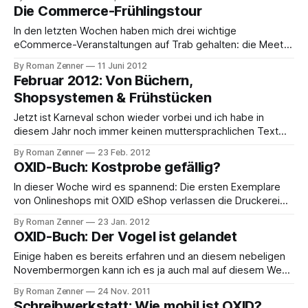
diesbezügliche Tipps geben kann bzw. möchte, wendet
Die Commerce-Frühlingstour
sich bitte via E-Mail an input[at]wasmitweb.de. Magento
Aus dem Magento-Lager hört man, dass sich
In den letzten Wochen haben mich drei wichtige
eCommerce-Veranstaltungen auf Trab gehalten: die Meet
Magento in Leipzig, die OXID Commons in Freiburg und
By Roman Zenner
11 Juni 2012
schließlich der Shopware Community Day in Ahaus. Über
Februar 2012: Von Büchern,
alle drei hatte ich bereits auf ecomPunk.com berichtet
Shopsystemen & Frühstücken
(genauer gesagt in Thoughts on Meet Magento 6.12,
Jetzt ist Karneval schon wieder vorbei und ich habe in
diesem Jahr noch immer keinen muttersprachlichen Text
auf bzw. in dieses Blog gebracht. Dabei ist wieder so viel
By Roman Zenner
23 Feb. 2012
passiert! Ich nutze also die Vorfrühstückszeit in diesem
OXID-Buch: Kostprobe gefällig?
Hotel dazu, quasi autobiographisch ein paar Dinge
aufzuschreiben. Das OXID-Buch Jetzt isses endlich
In dieser Woche wird es spannend: Die ersten Exemplare
von Onlineshops mit OXID eShop verlassen die Druckerei
und wir sehen das erste Mal die Früchte unserer Arbeit als
By Roman Zenner
23 Jan. 2012
aufwändig bedrucktes Papier. Für die ganz Ungeduldigen
OXID-Buch: Der Vogel ist gelandet
gibt es zur bevorstehenden Veröffentlichung ein
Schmankerl vom Verlag, das ich Euch nicht vorenthalten
Einige haben es bereits erfahren und an diesem nebeligen
möchte:
Novembermorgen kann ich es ja auch mal auf diesem Weg
bestätigen: Das Manuskript für unser OXID-Buch ist
By Roman Zenner
24 Nov. 2011
tatsächlich letzte Woche termingerecht im Verlag
Schreibwerkstatt: Wie mobil ist OXID?