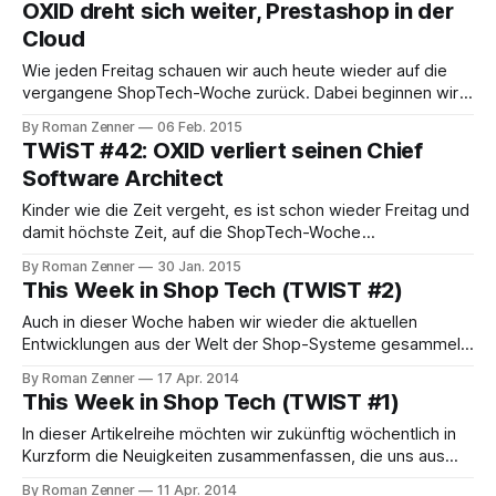
OXID dreht sich weiter, Prestashop in der
es sich genauer gesagt um
Cloud
Wie jeden Freitag schauen wir auch heute wieder auf die
vergangene ShopTech-Woche zurück. Dabei beginnen wir
mit einer weiteren Personalie aus dem OXID-Umfeld: Wie
By Roman Zenner
06 Feb. 2015
gestern bekannt wurde, hat Andrea Seeger den OXID-
TWiST #42: OXID verliert seinen Chief
Vorstand zum 31. Januar verlassen um sich nach eigenem
Software Architect
Bekunden "neuen beruflichen Herausforderungen" zu
Kinder wie die Zeit vergeht, es ist schon wieder Freitag und
damit höchste Zeit, auf die ShopTech-Woche
zurückzublicken. Aus Zeit- und Newsmangel sei es mit
By Roman Zenner
30 Jan. 2015
einer Meldung heute getan, diese hat es aber in sich: Eine
This Week in Shop Tech (TWIST #2)
interessante Personalie ist aus dem OXID-Lager zu
vermelden: Erik Kort, seines Zeichens
Auch in dieser Woche haben wir wieder die aktuellen
Entwicklungen aus der Welt der Shop-Systeme gesammelt.
Magento Das Ökosystem von Magento stellt einmal mehr
By Roman Zenner
17 Apr. 2014
seine Internationalität unter Beweis und lässt
This Week in Shop Tech (TWIST #1)
Veranstaltungen an Orten entstehen, die man üblicherweise
nicht unmittelbar auf dem Radar hat. So findet nächste
In dieser Artikelreihe möchten wir zukünftig wöchentlich in
Woche, am 25.
Kurzform die Neuigkeiten zusammenfassen, die uns aus
der Welt der Shop-Systeme erreicht haben. Wer uns
By Roman Zenner
11 Apr. 2014