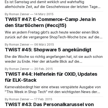
müssen. Im Commercetools-Blog habe ich
Es ist Samstag und damit wirklich und wahrhaftig
allerhöchste Zeit, auf die Geschehnisse der letzten Tage
zurückzublicken. Gestern hat das eCommerceCamp in Jena
By Roman Zenner
14 März 2015
begonnen, heute steht Tag 2 auf dem Programm. Einen
TWiST #47: E-Commerce-Camp Jena in
ausführlichen Recap wird es natürlich später im Blog noch
den Startlöchern (#eccj15)
geben - 6 Stunden Rückfahrt wollen schließlich überbrückt
werden - an
Wie an jedem Freitag gibt's auch heute wieder einen Blick
zurück auf die vergangene ShopTech-Woche bzw. auf die
Ereignisse der nächsten Tage. In der nächsten Woche findet
By Roman Zenner
06 März 2015
das E-Commerce-Camp in Jena statt, und man braucht nur
TWiST #45: Shopware 5 angekündigt
einen kleinen Blick auf die Session-Seite zu werfen
Ehe die Woche so richtig angefangen hat, ist sie auch schon
wieder zu Ende. Hier der aktuelle Blick auf die
ShopTechWelt. * Shopware kündigt die Version 5 seiner
By Roman Zenner
20 Feb. 2015
Software für März 2015 an. * OXID-Usergroup NRW:
TWiST #44: Helferlein für OXID, Updates
Symfony in OXID-Projekten verwenden. (02.04.2015) *
für ELK-Stack
Termin bestätigt: Die code.talks 2015 finden
Karnevalsbedingt hier eine etwas verspätete Ausgabe von
"This Week in Shop Tech" mit den wichtigsten News der
vergangenen Tage aus der ShopTech-Welt. Bei bzw. für
By Roman Zenner
17 Feb. 2015
OXID gibt es ab sofort ein neues SDK, mit dem die
TWiST #43: Das Personalkarussel von
Entwicklungsarbeit vereinfacht werden soll. Dabei handelt