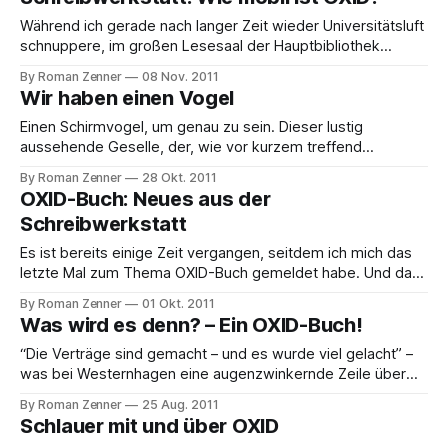
angekommen! Nach einem ordentlichen Endspurt, der uns
Autoren unter anderem den Vorzügen der Ruhe von Uni-
Während ich gerade nach langer Zeit wieder Universitätsluft
Bibliotheken
schnuppere, im großen Lesesaal der Hauptbibliothek
zwischen Maschbau-paukenden Studenten meinen Mac
By Roman Zenner
08 Nov. 2011
aufgebaut habe und fleißig am Manuskript für das OXID-
Wir haben einen Vogel
Buch schreibe, sind mir noch einige Fragen gekommen, die
Ihr mir vielleicht beantworten könnt. Aktuell schreibe ich am
Einen Schirmvogel, um genau zu sein. Dieser lustig
Kapitel für Mobile
aussehende Geselle, der, wie vor kurzem treffend
angemerkt wurde, so aussieht wie ein Leningrad Cowboy
By Roman Zenner
28 Okt. 2011
der Vogelwelt, wird das Cover des OXID-Buchs schmücken,
OXID-Buch: Neues aus der
das voraussichtlich Ende Januar erscheinen wird. Alle
Schreibwerkstatt
diejenigen, die das Buch bereits vorbestellen möchten
können diese gerne über
Es ist bereits einige Zeit vergangen, seitdem ich mich das
letzte Mal zum Thema OXID-Buch gemeldet habe. Und da
ich diesbezüglich keinen besseren Zeitpunkt finden konnte,
By Roman Zenner
01 Okt. 2011
als einen sonnigen Oktobernachmittag, soll hier kurz der
Was wird es denn? – Ein OXID-Buch!
aktuelle Stand durchgegeben werden (bevor wahrscheinlich
zum letzten Mal in diesem Jahr der Grill ausgepackt
“Die Verträge sind gemacht – und es wurde viel gelacht” –
was bei Westernhagen eine augenzwinkernde Zeile über
die Freiheit ist, bezieht sie sich in meinem Fall auf ein neues
By Roman Zenner
25 Aug. 2011
Buchprojekt. Nachdem ich mich in den vergangenen
Schlauer mit und über OXID
Monaten verstärkt mit OXID beschäftigt habe, es