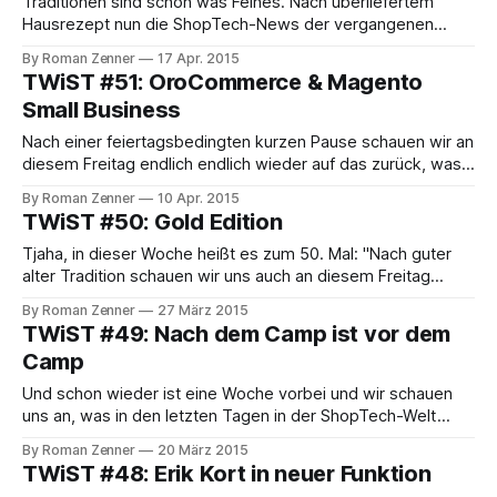
Traditionen sind schon was Feines. Nach überliefertem
Hausrezept nun die ShopTech-News der vergangenen
Woche. Im Zalando-Tech-Blog beschreibt Jan Gorman den
By Roman Zenner
17 Apr. 2015
Entwicklungsprozess für die mobilen Anwendungen des
TWiST #51: OroCommerce & Magento
bekannten Modeversenders, angefangen vom Dependency
Small Business
Management mit CocoaPods, über das git-flow-Branching-
Modell hin zu Continuous Delivery via Jenkins. In
Nach einer feiertagsbedingten kurzen Pause schauen wir an
diesem Freitag endlich endlich wieder auf das zurück, was
in den letzten ShopTech-Wochen so alles geschehen ist.
By Roman Zenner
10 Apr. 2015
Zwei größere Meldungen sind hereingetrudelt. Zum einen
TWiST #50: Gold Edition
hat OroCRM, ein Open-Source-CRM-System des Magento-
Mitbegründers Yoav Kutner, vor kurzem angekündigt, mit
Tjaha, in dieser Woche heißt es zum 50. Mal: "Nach guter
OroCommerce
alter Tradition schauen wir uns auch an diesem Freitag
wieder an, was in der vergangen Woche so alles in der
By Roman Zenner
27 März 2015
Shoptech-Welt passiert ist." Wären der Autor und das Blog
TWiST #49: Nach dem Camp ist vor dem
ein Paar, würden wir also Goldhochzeit feiern.
Camp
Und schon wieder ist eine Woche vorbei und wir schauen
uns an, was in den letzten Tagen in der ShopTech-Welt
passiert ist. Knapp eine Woche nach dem eCommerce-
By Roman Zenner
20 März 2015
Camp trudeln immer noch Eindrücke, Recaps, Fragen,
TWiST #48: Erik Kort in neuer Funktion
Tweets ein, die noch verarbeitet werden wollen und