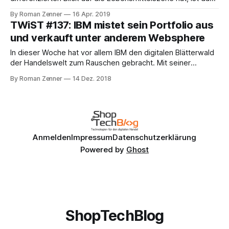
Udo Kießlich. Der ehemalige Geschäftsführer von
By Roman Zenner
16 Apr. 2019
Allyouneedfresh war bereits mehrmals zu Gast etwa im
TWiST #137: IBM mistet sein Portfolio aus
Kassenzone-Podcast (Update Lebensmittel online 2019 mit
und verkauft unter anderem Websphere
Udo. Was kommt von Aldi & Co.?), bringt sich mit
kompetenten Kommentaren
In dieser Woche hat vor allem IBM den digitalen Blätterwald
der Handelswelt zum Rauschen gebracht. Mit seiner
Ankündigung, für ingesamt 1,8 Milliarden US-Dollar ein
By Roman Zenner
14 Dez. 2018
Softwarepaket an den indischen Systemintegrator HCL
Technologies zu verkaufen, das unter anderem auch die E-
Commerce-Plattform Websphere (und zwar die On-
Premise-Variante,
Anmelden
Impressum
Datenschutzerklärung
Powered by
Ghost
ShopTechBlog