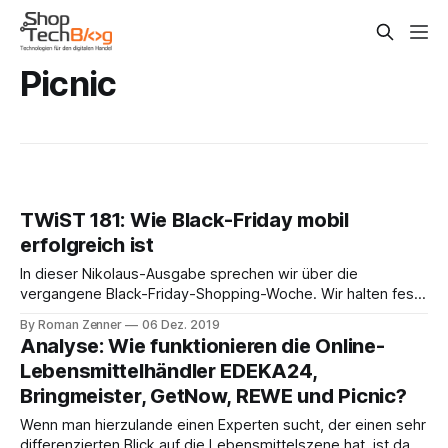
Picnic
TWiST 181: Wie Black-Friday mobil
erfolgreich ist
In dieser Nikolaus-Ausgabe sprechen wir über die
vergangene Black-Friday-Shopping-Woche. Wir halten fest:
in diesem Jahr scheinen landauf landab SysAdmins, DevOps
By Roman Zenner
06 Dez. 2019
& einen guten Job gemacht zu haben, von kritischen
Analyse: Wie funktionieren die Online-
technischen Störungen, die noch vor ein paar Jahren gang
Lebensmittelhändler EDEKA24,
und gäbe waren, war in diesem Jahr nichts
Bringmeister, GetNow, REWE und Picnic?
Wenn man hierzulande einen Experten sucht, der einen sehr
differenzierten Blick auf die Lebensmittelszene hat, ist das