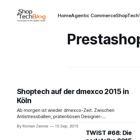
Home
Agentic Commerce
ShopTechT
Prestasho
Shoptech auf der dmexco 2015 in
Köln
Ab morgen ist wieder dmexco-Zeit. Zwischen
Antistressbällen, prätentiösen Designer-
Kaffeemaschinen und Unmengen bedruckten Papiers
By Roman Zenner
15 Sep. 2015
haben sich in diesem Jahr auch wieder einige Shoptech-
TWiST #68: Die
Hersteller versteckt, deren Stände einen Besuch wert