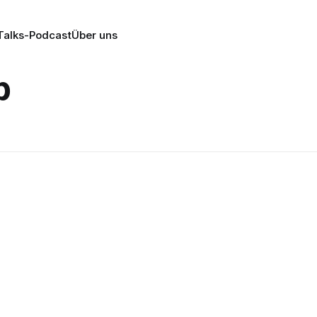
alks-Podcast
Über uns
p