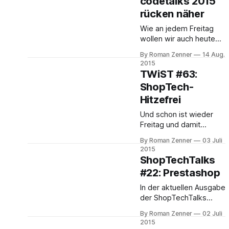
codetalks 2015
sind. In alphabetischer Reihenfolge sind dies gemäß
rücken näher
dem Messe-Ausstellungsverzeichnis (wenn ich
jemanden vergessen haben sollte, bitte kurze Info
Wie an jedem Freitag
wollen wir auch heute
wieder auf die
By Roman Zenner
14 Aug.
vergangene ShopTech-
2015
Woche schauen. Ganz
TWiST #63:
langsam rücken die
ShopTech-
codetalks 2015 (29.-30.
Hitzefrei
September 2015) in
Hamburg näher, und der
Und schon ist wieder
von Fabian Wesner
Freitag und damit
(Spryker) kuratierte E-
wieder höchste Zeit, auf
Commerce-Track füllt
By Roman Zenner
03 Juli
die vergangene
2015
sich zusehends. So
ShopTechWoche
ShopTechTalks
spricht unter anderem
zurückzublicken. Es mag
#22: Prestashop
der Macher des
an der Urlaubszeit bzw.
Symfony-basierten
der Hitzewelle liegen:
In der aktuellen Ausgabe
viel hat sich nicht getan:
der ShopTechTalks
* Der Ticketverkauf zum
berichtet Joscha Krug
By Roman Zenner
02 Juli
Shopware Community
(marmalade GmbH) von
2015
Day 2015 hat begonnen.
seinem Besuch des