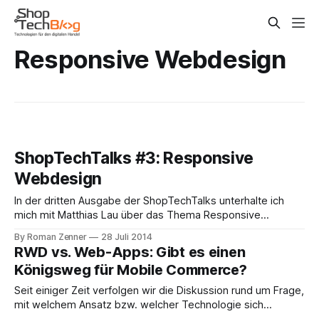
Responsive Webdesign
ShopTechTalks #3: Responsive
Webdesign
In der dritten Ausgabe der ShopTechTalks unterhalte ich
mich mit Matthias Lau über das Thema Responsive
Webdesign (RWD). Wir beziehen uns unter anderem auf die
By Roman Zenner
28 Juli 2014
vorherige Ausgabe über Mobile Commerce und analysieren,
RWD vs. Web-Apps: Gibt es einen
ob sich der Dualismus RWD vs. HTML5-Apps tatsächlich so
Königsweg für Mobile Commerce?
halten lässt oder differenzierter betrachtet werden muss.
Matthias
Seit einiger Zeit verfolgen wir die Diskussion rund um Frage,
mit welchem Ansatz bzw. welcher Technologie sich