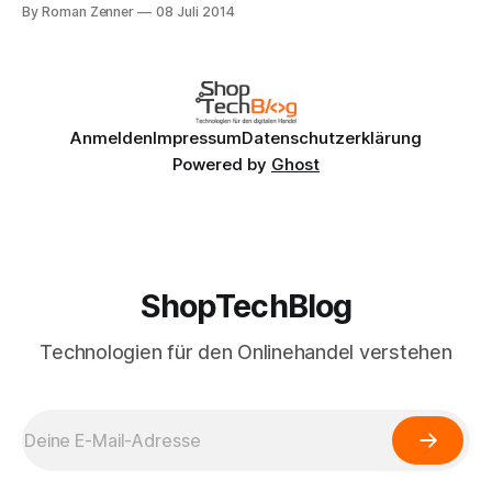
mobilfähige Onlineshops am besten umsetzen lassen.
By Roman Zenner
08 Juli 2014
Vereinfacht gesagt gibt es auf der einen Seite die
Befürworter des Responsive Webdesign (RWD), die den
zugrundeliegenden HTML- und CSS-Code so aufbauen,
dass die dadurch definierten
Anmelden
Impressum
Datenschutzerklärung
Powered by
Ghost
ShopTechBlog
Technologien für den Onlinehandel verstehen