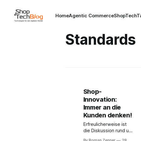
Home
Agentic Commerce
ShopTechTa
Standards
Shop-
Innovation:
Immer an die
Kunden denken!
Erfreulicherweise ist
die Diskussion rund um
die Frage, wie es
By Roman Zenner
28